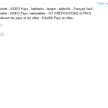
Créer u
nde - VIDEO Pays - habitants - langue - adjectifs - Français facil
onalité - VIDEO Pays, nationalités - IST PRÉPOSITIONS et PAYS
evant les pays et les villes - Edu365 Pays et villes...
[
#
]