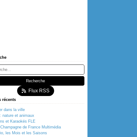
che
Flux RSS
s récents
r dans la ville
t: nature et animaux
ns et Karaokés FLE
t Champagne de France Multimédia
o, les Mois et les Saisons