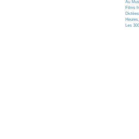
Au Musé
Films f
Dictées
Heures
Les 300