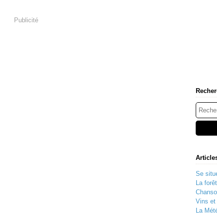
Publicité
Recher
Article
Se situe
La forê
Chanso
Vins e
La Mété