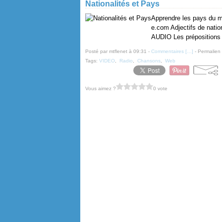
Nationalités et Pays
Apprendre les pays du mo
e.com Adjectifs de nati
AUDIO Les prépositions d
Posté par mtflenet à 09:31 -
Commentaires [
…
]
- Permalien 
Tags:
VIDEO
,
Radio
,
Chansons
,
Web
Vous aimez ?
0 vote