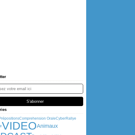
tter
ries
Prépositions
Comprehension Orale
CyberRallye
VIDEO
Animaux
e