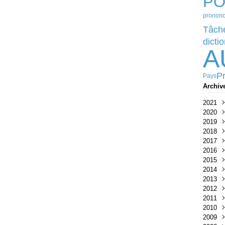
PO
prononc
Tâch
dicti
A
Pr
Pays
Archiv
2021
2020
Avri
2019
Mar
Nov
2018
Janv
Oct
Déc
2017
Sep
Sep
Juil
2016
Juin
Juil
Juin
Nov
2015
Mar
Janv
Mar
Juin
Aoû
2014
Janv
Avri
Juin
2013
Janv
Mai
Sep
2012
Janv
Avri
2011
Févr
Oct
2010
Juil
Juin
2009
Avri
Mar
Mar