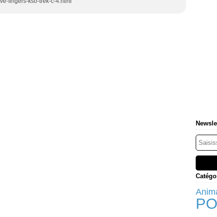
ve-fingers-kso-trek-c-4.html
Newsle
Catégo
Anim
PO