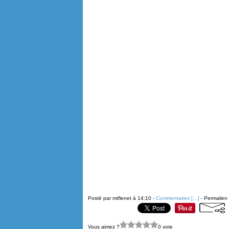
Posté par mtflenet à 14:10 -
Commentaires [
…
]
- Permalien 
Vous aimez ?
0 vote