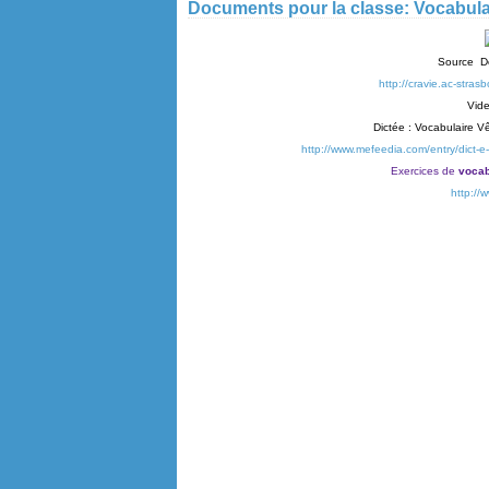
Documents pour la classe: Vocabula
Source Do
http://cravie.ac-stras
Vide
Dictée : Vocabulaire V
http://www.mefeedia.com/entry/dict-e
Exercices de
vocab
http://