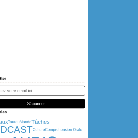
tter
ries
aux
Tâches
TourduMonde
DCAST
Culture
Comprehension Orale