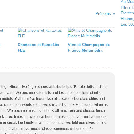
Au Musé
Films f
Dictées
Prénoms
Heures
Les 300
t
Chansons et Karaokés
Vins et Champagne de
FLE
France Multimédia
gs vibram five finger shoes with the help of Barbie dolls and the
 side yard. We became scientists and tested concoctions of milk,
ndfuls of vibram fivefingers kso bittersweet chocolate chips and
e ran out of sweets to eat, we snitched sugary Flintstones vitamins
binet. We became masters of the Kraft macaroni and cheese lunch,
ork three times a day to give her updates on our vibram five fingers
ten or speak too loudly or whine too much, we told ourselves, or else
 and the vibram five fingers classic summers will end.<br />