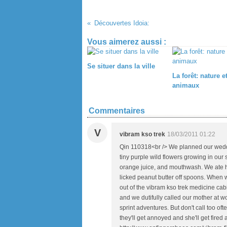
Découvertes Idoia:
Vous aimerez aussi :
Se situer dans la ville
La forêt: nature e
animaux
Commentaires
V
vibram kso trek
18/03/2011 01:22
Qin 110318<br /> We planned our weddin
tiny purple wild flowers growing in our
orange juice, and mouthwash. We ate ha
licked peanut butter off spoons. When w
out of the vibram kso trek medicine ca
and we dutifully called our mother at w
sprint adventures. But don't call too of
they'll get annoyed and she'll get fired