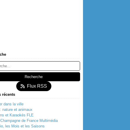
che
Flux RSS
s récents
r dans la ville
t: nature et animaux
ns et Karaokés FLE
t Champagne de France Multimédia
o, les Mois et les Saisons