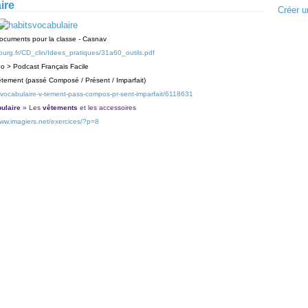
ire
Créer u
cuments pour la classe - Casnav
bourg.fr/CD_clin/Idees_pratiques/31a60_outils.pdf
o > Podcast Français Facile
êtement (passé Composé / Présent / Imparfait)
-vocabulaire-v-tement-pass-compos-pr-sent-imparfait/6118631
ulaire
» Les
vêtements
et les accessoires
www.imagiers.net/exercices/?p=8