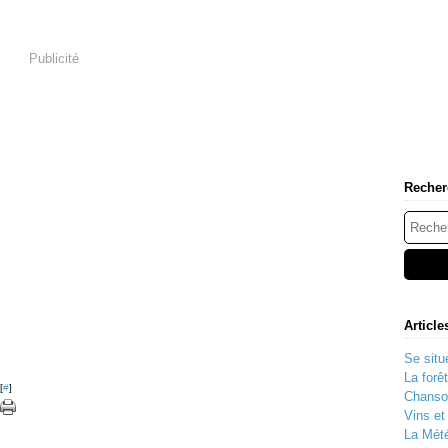
Publicité
Recher
Article
Se situe
La forê
[
#
]
Chanso
Vins e
La Mété