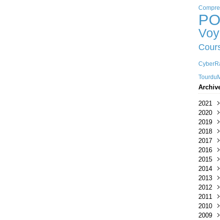
Compre
PO
Voy
Cour
CyberRa
Tourdu
Archiv
2021
2020
Avri
2019
Mar
Nov
2018
Janv
Oct
Déc
2017
Sep
Sep
Juil
2016
Juin
Juil
Juin
Nov
2015
Mar
Janv
Mar
Juin
Aoû
2014
Janv
Avri
Juin
2013
Janv
Mai
Sep
2012
Janv
Avri
2011
Févr
Oct
2010
Juil
Juin
2009
Avri
Mar
Mar