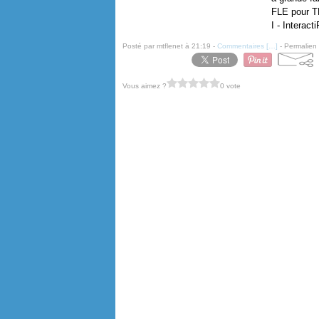
FLE pour TB
I - Interac
Posté par mtflenet à 21:19 -
Commentaires [
…
]
- Permalien 
Vous aimez ?
0 vote