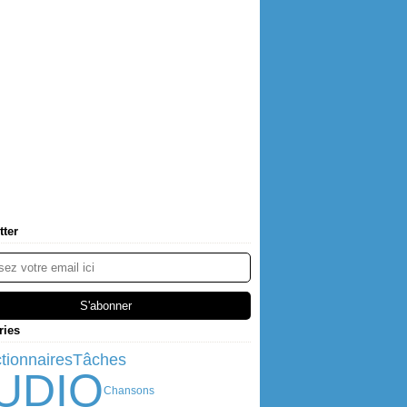
tter
ries
ctionnaires
Tâches
UDIO
Chansons