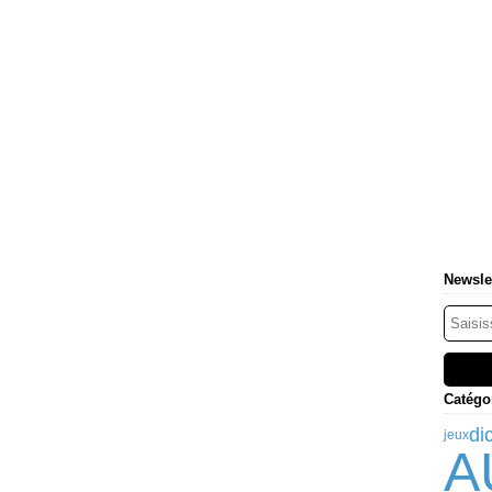
Newsle
Catégo
di
jeux
A