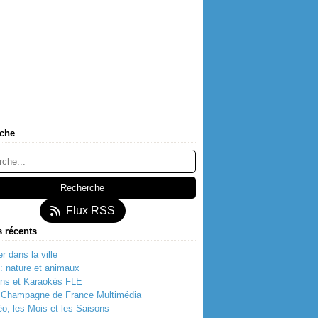
che
Flux RSS
s récents
r dans la ville
t: nature et animaux
ns et Karaokés FLE
t Champagne de France Multimédia
o, les Mois et les Saisons