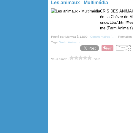
Les animaux - Multimédia
CRIS DES ANIMAU
ée La Chèvre de M
onde/L6a7.html#les
me (Farm Animals) 
Posté par Monyca à 12:00 -
Commentaires [
…
]
- Permalien 
Tags:
Web
,
Animaux
Vous aimez ?
0 vote