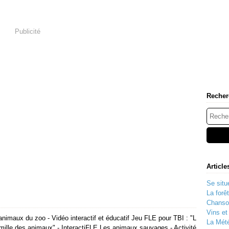
Publicité
Recher
Article
Se situe
La forê
Chanso
Vins e
nimaux du zoo - Vidéo interactif et éducatif Jeu FLE pour TBI : "L
La Mété
mille des animaux" - InteractiFLE Les animaux sauvages - Activité