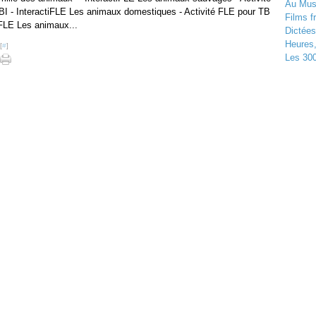
Au Musé
I - InteractiFLE Les animaux domestiques - Activité FLE pour TB
Films f
tiFLE Les animaux...
Dictées
Heures
[
#
]
Les 300