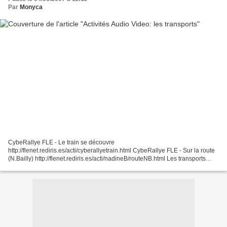
Par
Monyca
CybeRallye FLE - Le train se découvre
http://flenet.rediris.es/acti/cyberallyetrain.html CybeRallye FLE - Sur la route
(N.Bailly) http://flenet.rediris.es/acti/nadineB/routeNB.html Les transports
terrestres LanguageGuide Les Transports:
http://web.cortland.edu/flteach/civ/transpor/transp.htm...