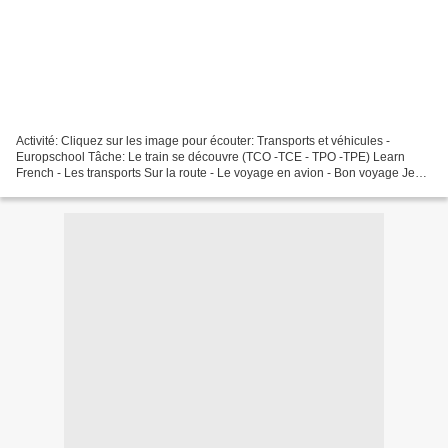
Activité: Cliquez sur les image pour écouter: Transports et véhicules -
Europschool Tâche: Le train se découvre (TCO -TCE - TPO -TPE) Learn
French - Les transports Sur la route - Le voyage en avion - Bon voyage Jeux
- McGraw-Hill VIDÉOS Passion Transports...