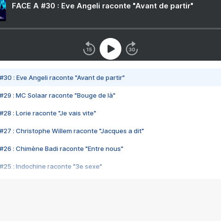
FACE A #30 : Eve Angeli raconte "Avant de partir"
#30 : Eve Angeli raconte "Avant de partir"
#29 : MC Solaar raconte "Bouge de là"
28 : Lorie raconte "Je vais vite"
#27 : Christophe Willem raconte "Jacques a dit"
#26 : Chimène Badi raconte "Entre nous"
#25 : Indochine raconte "3e sexe"
#24 : Zaho raconte "C'est chelou"
#23 : Patrick Bruel raconte "Au café des délices"
#22 : Kyo raconte "Le chemin"