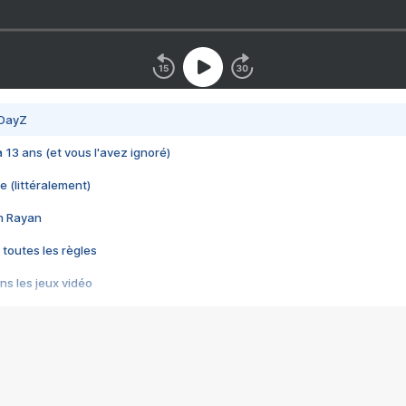
 DayZ
 a 13 ans (et vous l'avez ignoré)
e (littéralement)
im Rayan
 toutes les règles
s les jeux vidéo
us choquant de Rockstar ? - Le scandale BULLY
e plus moche de Steam
du RÊVE tourne au CAUCHEMAR