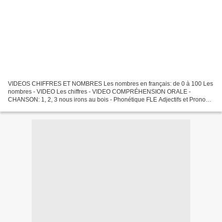
VIDEOS CHIFFRES ET NOMBRES Les nombres en français: de 0 à 100 Les
nombres - VIDEO Les chiffres - VIDEO COMPRÉHENSION ORALE -
CHANSON: 1, 2, 3 nous irons au bois - Phonétique FLE Adjectifs et Pronoms
Numéraux AudioVisuel ACTIVITÉS: Numéros de téléphone...