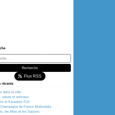
che
Flux RSS
s récents
r dans la ville
t: nature et animaux
ns et Karaokés FLE
t Champagne de France Multimédia
o, les Mois et les Saisons