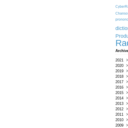
CyberRa
Chanso
prononc
dicti
Produ
Ra
Archiv
2021
2020
Avri
2019
Mar
Nov
2018
Janv
Oct
Déc
2017
Sep
Sep
Juil
2016
Juin
Juil
Juin
Nov
2015
Mar
Janv
Mar
Juin
Aoû
2014
Janv
Avri
Juin
2013
Janv
Mai
Sep
2012
Janv
Avri
2011
Févr
Oct
2010
Juil
Juin
2009
Avri
Mar
Mar