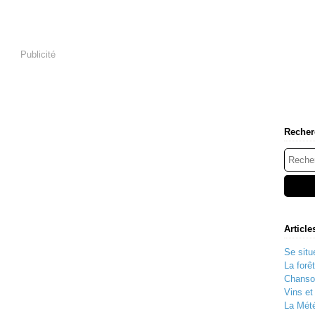
Publicité
Recher
Article
Se situe
La forê
Chanso
Vins e
La Mété