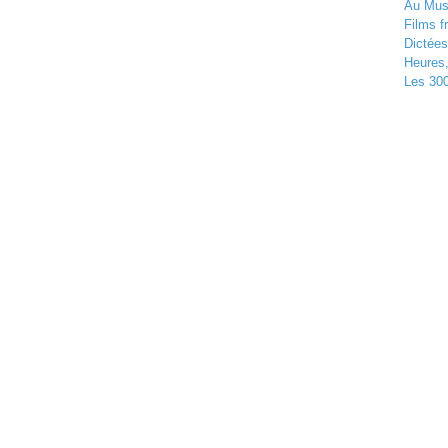
Au Musé
Films f
Dictées
Heures
Les 300