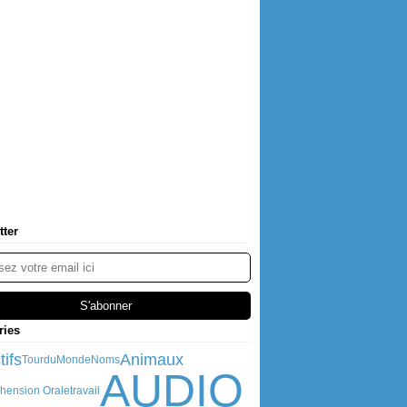
tter
ries
tifs
Animaux
TourduMonde
Noms
AUDIO
hension Orale
travail