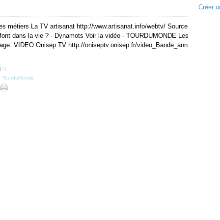
Créer u
s métiers La TV artisanat http://www.artisanat.info/webtv/ Source
s font dans la vie ? - Dynamots Voir la vidéo - TOURDUMONDE Les
image: VIDEO Onisep TV http://oniseptv.onisep.fr/video_Bande_ann
[
#
]
,
TourduMonde