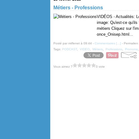
Métiers - Professions
VIDÉOS - Actualités: Le
image: Qu'est-ce qu'il
métiers Cliquez sur l'
once_Onisep.html...
Posté par mtflenet à 09:44 -
Commentaires [
…
]
- Permalien 
Tags:
PODCAST
,
VIDEO
,
Métiers
,
Professions
,
Pronoms
Vous aimez ?
0 vote